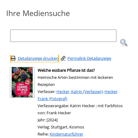
Ihre Mediensuche
Detailanzeige drucken
Permalink Detailanzeige
Welche essbare Pflanze ist das?
Heimische Arten bestimmen mit leckeren
Rezepten
Verfasser:
Suche nach diesem Verfasser
Hecker, Katrin (Verfasser)
;
Hecker,
Frank (Fotograf)
Verfasserangabe:
Katrin Hecker ; mit Farbfotos
von: Frank Hecker
Jahr:
[2024]
Verlag:
Stuttgart, Kosmos
Reihe:
Kindernaturführer