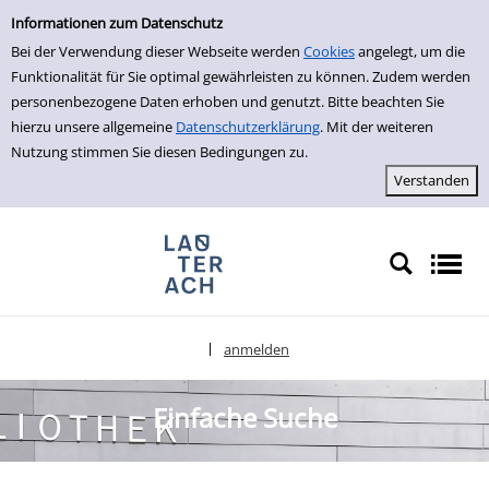
Einfache Suche
zur Navigation springen
zum Inhalt springen
Zur Detailanzeige springen
Informationen zum Datenschutz
Bei der Verwendung dieser Webseite werden
Cookies
angelegt, um die
Funktionalität für Sie optimal gewährleisten zu können. Zudem werden
personenbezogene Daten erhoben und genutzt. Bitte beachten Sie
hierzu unsere allgemeine
Datenschutzerklärung
. Mit der weiteren
Nutzung stimmen Sie diesen Bedingungen zu.
anmelden
|
Sprache auswählen
Einfache Suche