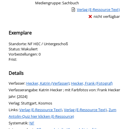
Mediengruppe:
Sachbuch
Link zu einem externen Medieninha
Verlag (E-Ressource Text)
nicht verfügbar
Exemplare
Standorte:
NF HEC / Untergeschoß
Status:
Makuliert
Vorbestellungen:
0
Frist:
Details
Verfasser:
Suche nach diesem Verfasser
Hecker, Katrin (Verfasser)
;
Hecker, Frank (Fotograf)
Verfasserangabe:
Katrin Hecker ; mit Farbfotos von: Frank Hecker
Jahr:
[2024]
Verlag:
Stuttgart, Kosmos
opens in new tab
Links:
Diesen Link in neuem Tab öffnen
Verlag (E-Ressource Text)
,
Verlag (E-Ressource Text)
,
Zum
Antolin-Quiz hier klicken (E-Ressource)
Systematik:
Suche nach dieser Systematik
NF