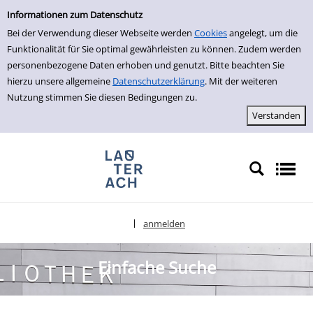
Einfache Suche
zur Navigation springen
zum Inhalt springen
Zur Detailanzeige springen
Informationen zum Datenschutz
Bei der Verwendung dieser Webseite werden
Cookies
angelegt, um die
Funktionalität für Sie optimal gewährleisten zu können. Zudem werden
personenbezogene Daten erhoben und genutzt. Bitte beachten Sie
hierzu unsere allgemeine
Datenschutzerklärung
. Mit der weiteren
Nutzung stimmen Sie diesen Bedingungen zu.
anmelden
|
Sprache auswählen
Einfache Suche