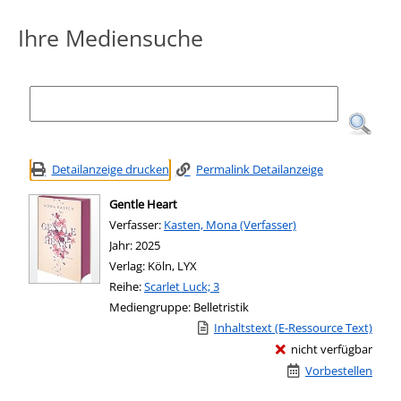
Ihre Mediensuche
Detailanzeige drucken
Permalink Detailanzeige
Gentle Heart
Verfasser:
Suche nach diesem Verfasser
Kasten, Mona (Verfasser)
Jahr:
2025
Verlag:
Köln, LYX
Reihe:
Scarlet Luck; 3
Mediengruppe:
Belletristik
Link zu einem externen Medieninhalt -
Inhaltstext (E-Ressource Text)
nicht verfügbar
Vorbestellen