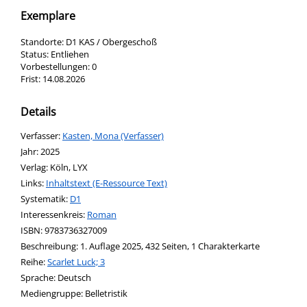
Exemplare
Standorte:
D1 KAS / Obergeschoß
Status:
Entliehen
Vorbestellungen:
0
Frist:
14.08.2026
Details
Verfasser:
Suche nach diesem Verfasser
Kasten, Mona (Verfasser)
Jahr:
2025
Verlag:
Köln, LYX
opens in new tab
Links:
Diesen Link in neuem Tab öffnen
Inhaltstext (E-Ressource Text)
Systematik:
Suche nach dieser Systematik
D1
Interessenkreis:
Suche nach diesem Interessenskreis
Roman
ISBN:
9783736327009
Beschreibung:
1. Auflage 2025, 432 Seiten, 1 Charakterkarte
Reihe:
Scarlet Luck; 3
Suche nach dieser Beteiligten Person
Sprache:
Deutsch
Mediengruppe:
Belletristik