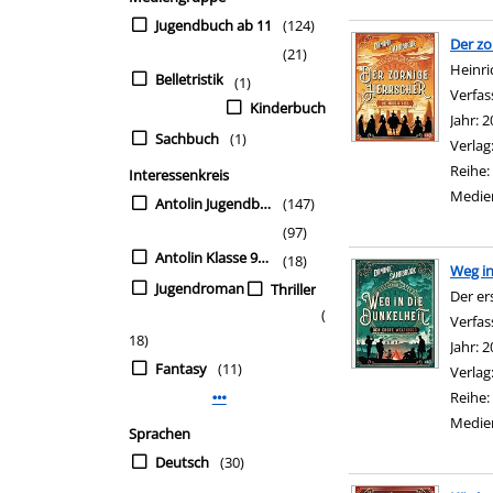
Jugendbuch ab 11
(124)
Der zo
(21)
Heinric
Belletristik
(1)
Verfas
Kinderbuch
Jahr:
2
Sachbuch
(1)
Verlag
Reihe:
Interessenkreis
Medie
Antolin Jugendbuch ab Kl. 9
(147)
(97)
Antolin Klasse 9/10
(18)
Weg in
Jugendroman
Thriller
Der er
(
Verfas
18)
Jahr:
2
Fantasy
(11)
Verlag
Reihe:
Mehr Interessenkreis-Filter anzeigen
Medie
Sprachen
Deutsch
(30)