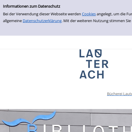
Einfache Suche
zur Navigation springen
zum Inhalt springen
Zu den Suchfiltern springen
Zur Trefferliste springen
Informationen zum Datenschutz
Bei der Verwendung dieser Webseite werden
Cookies
angelegt, um die Fu
allgemeine
Datenschutzerklärung
. Mit der weiteren Nutzung stimmen Sie
Bücherei Laut