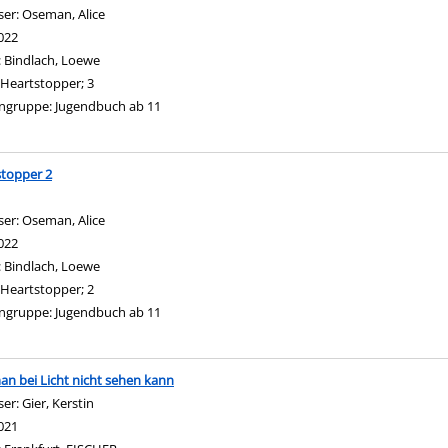
ser:
Oseman, Alice
Suche nach diesem Verfasser
022
:
Bindlach, Loewe
Heartstopper; 3
ngruppe:
Jugendbuch ab 11
topper 2
ser:
Oseman, Alice
Suche nach diesem Verfasser
022
:
Bindlach, Loewe
Heartstopper; 2
ngruppe:
Jugendbuch ab 11
n bei Licht nicht sehen kann
ser:
Gier, Kerstin
Suche nach diesem Verfasser
021