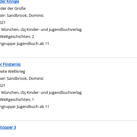
der Könige
der der Große
ser:
Sandbrook, Dominic
Suche nach diesem Verfasser
021
:
München, cbj Kinder- und Jugendbuchverlag
Weltgeschichten; 2
ngruppe:
Jugendbuch ab 11
er Finsternis
eite Weltkrieg
ser:
Sandbrook, Dominic
Suche nach diesem Verfasser
021
:
München, cbj Kinder- und Jugendbuchverlag
Weltgeschichten; 1
ngruppe:
Jugendbuch ab 11
topper 3