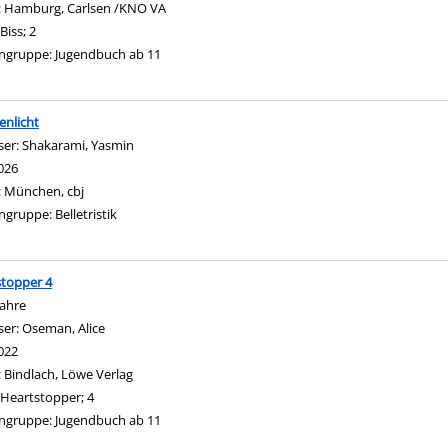
:
Hamburg, Carlsen /KNO VA
Biss; 2
ngruppe:
Jugendbuch ab 11
enlicht
ser:
Shakarami, Yasmin
Suche nach diesem Verfasser
026
:
München, cbj
ngruppe:
Belletristik
topper 4
Jahre
ser:
Oseman, Alice
Suche nach diesem Verfasser
022
:
Bindlach, Löwe Verlag
Heartstopper; 4
ngruppe:
Jugendbuch ab 11