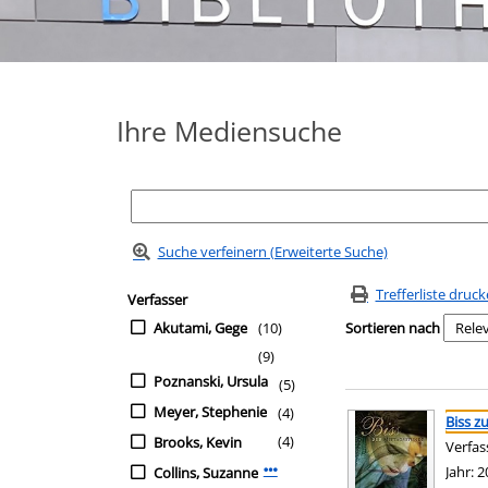
Ihre Mediensuche
Suche verfeinern (Erweiterte Suche)
Zur Trefferliste springen
Suchfilter
Trefferliste druc
Verfasser
Akutami, Gege
(10)
Sortieren nach
(9)
Poznanski, Ursula
(5)
Suchergebnis
Zu den Suchfiltern sp
Meyer, Stephenie
(4)
Biss z
(4)
Brooks, Kevin
Verfas
Jahr:
2
Collins, Suzanne
Mehr Verfasser-Filter anzeigen