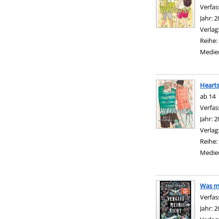
Verfas
Jahr:
2
Verlag
Reihe:
Medie
Hearts
ab 14
Verfas
Jahr:
2
Verlag
Reihe:
Medie
Was ma
Verfas
Jahr:
2