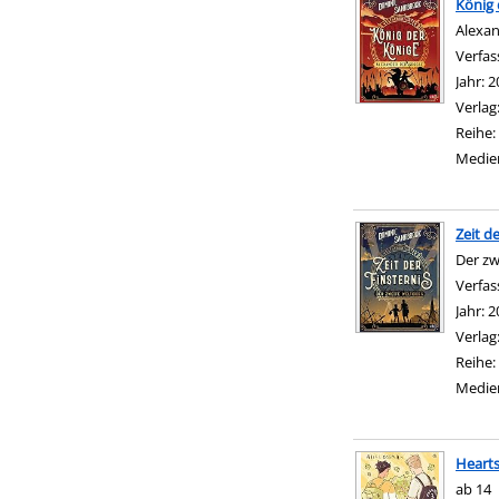
König 
Alexan
Verfas
Jahr:
2
Verlag
Reihe:
Medie
Zeit d
Der zw
Verfas
Jahr:
2
Verlag
Reihe:
Medie
Hearts
ab 14