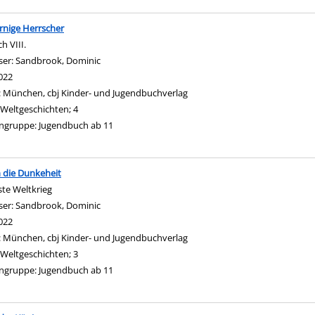
rnige Herrscher
h VIII.
ser:
Sandbrook, Dominic
Suche nach diesem Verfasser
022
:
München, cbj Kinder- und Jugendbuchverlag
Weltgeschichten; 4
ngruppe:
Jugendbuch ab 11
 die Dunkeheit
ste Weltkrieg
ser:
Sandbrook, Dominic
Suche nach diesem Verfasser
022
:
München, cbj Kinder- und Jugendbuchverlag
Weltgeschichten; 3
ngruppe:
Jugendbuch ab 11