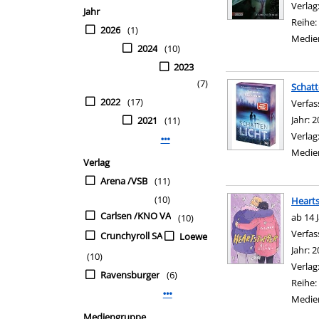
Verlag
Jahr
Reihe:
2026
(1)
Medie
2024
(10)
2023
(7)
Schatt
2022
(17)
Verfas
Jahr:
2
2021
(11)
Verlag
Mehr Jahr-Filter anzeigen
Medie
Verlag
Arena /VSB
(11)
(10)
Hearts
Carlsen /KNO VA
ab 14 
(10)
Verfas
Crunchyroll SA
Loewe
Jahr:
2
(10)
Verlag
Ravensburger
(6)
Reihe:
Mehr Verlag-Filter anzeigen
Medie
Mediengruppe