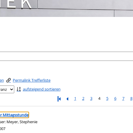
ken
Permalink Trefferliste
aufsteigend sortieren
1
2
3
4
5
6
7
8
ringen
ur Mittagsstunde
ser:
Meyer, Stephenie
Suche nach diesem Verfasser
007