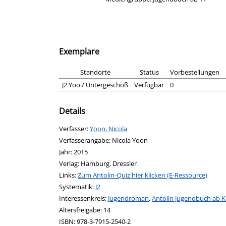
Exemplare
Standorte
Status
Vorbestellungen
J2 Yoo / Untergeschoß
Verfügbar
0
Details
Verfasser:
Suche nach diesem Verfasser
Yoon, Nicola
Verfasserangabe:
Nicola Yoon
Jahr:
2015
Verlag:
Hamburg, Dressler
opens in new tab
Links:
Diesen Link in neuem Tab öffnen
Zum Antolin-Quiz hier klicken (E-Ressource)
Systematik:
Suche nach dieser Systematik
J2
Interessenkreis:
Suche nach diesem Interessenskreis
Jugendroman
,
Antolin Jugendbuch ab Kl
Altersfreigabe:
14
ISBN:
978-3-7915-2540-2