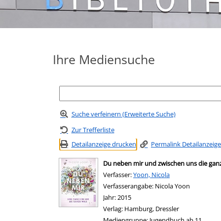
Ihre Mediensuche
Suche verfeinern (Erweiterte Suche)
Zur Trefferliste
Detailanzeige drucken
Permalink Detailanzeige
Du neben mir und zwischen uns die gan
Verfasser:
Suche nach diesem Verfasser
Yoon, Nicola
Verfasserangabe:
Nicola Yoon
Jahr:
2015
Verlag:
Hamburg, Dressler
Mediengruppe:
Jugendbuch ab 11