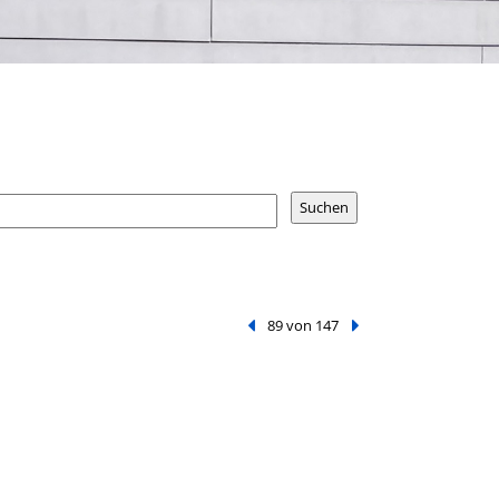
Vorheriger Treffer
89 von 147
Nächster Treffer