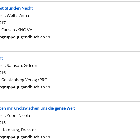
rt Stunden Nacht
ser:
Woltz, Anna
Suche nach diesem Verfasser
017
:
Carlsen /KNO VA
ngruppe:
Jugendbuch ab 11
ht
ser:
Samson, Gideon
Suche nach diesem Verfasser
016
:
Gerstenberg Verlag /PRO
ngruppe:
Jugendbuch ab 11
en mir und zwischen uns die ganze Welt
ser:
Yoon, Nicola
Suche nach diesem Verfasser
015
:
Hamburg, Dressler
ngruppe:
Jugendbuch ab 11