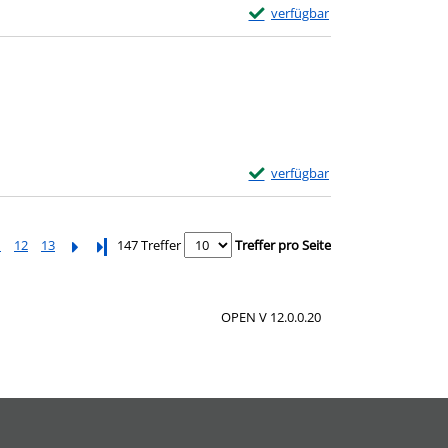
Exemplar-Details von Du neben 
verfügbar
Exemplar-Details von Manchmal 
verfügbar
1
12
13
Letzte Seite
147 Treffer
Treffer pro Seite
OPEN V 12.0.0.20