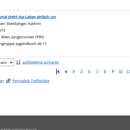
mal dreht das Leben einfach um
ser:
Steinberger, Kathrin
Suche nach diesem Verfasser
015
:
Wien, Jungbrunnen /PRO
ngruppe:
Jugendbuch ab 11
ringen
aufsteigend sortieren
4
5
6
7
8
9
10
1
ken
Permalink Trefferliste
erklärung
Impressum