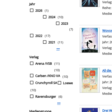
Verlag
Jahr
Reihe:
2026
(1)
Medie
2024
(10)
2023
(7)
Wovon
2022
(17)
Verfas
Jahr:
2
2021
(11)
Verlag
Mehr Jahr-Filter anzeigen
Medie
Verlag
Arena /VSB
(11)
(10)
All di
Carlsen /KNO VA
Verfas
(10)
Jahr:
2
Crunchyroll SA
Loewe
Verlag
(10)
Medie
Ravensburger
(6)
Mehr Verlag-Filter anzeigen
Drei 
Mediengruppe