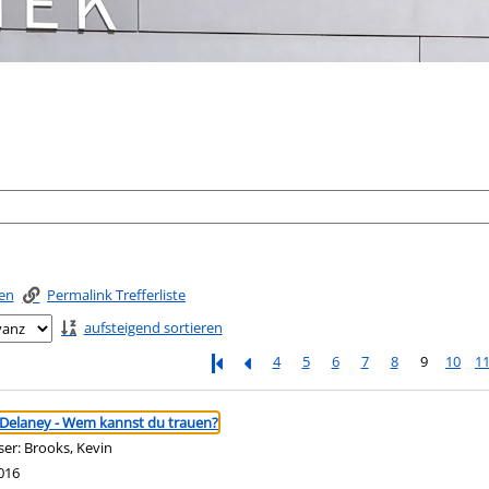
ken
Permalink Trefferliste
aufsteigend sortieren
4
5
6
7
8
9
10
1
ringen
 Delaney - Wem kannst du trauen?
ser:
Brooks, Kevin
Suche nach diesem Verfasser
016