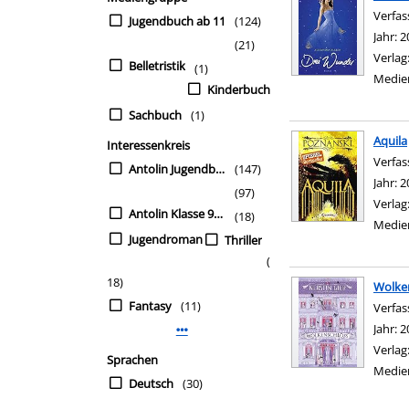
Verfas
Jugendbuch ab 11
(124)
Jahr:
2
(21)
Verlag
Belletristik
(1)
Medie
Kinderbuch
Sachbuch
(1)
Aquila
Interessenkreis
Verfas
Antolin Jugendbuch ab Kl. 9
(147)
Jahr:
2
(97)
Verlag
Antolin Klasse 9/10
(18)
Medie
Jugendroman
Thriller
(
18)
Wolke
Fantasy
(11)
Verfas
Jahr:
2
Mehr Interessenkreis-Filter anzeigen
Verlag
Sprachen
Medie
Deutsch
(30)