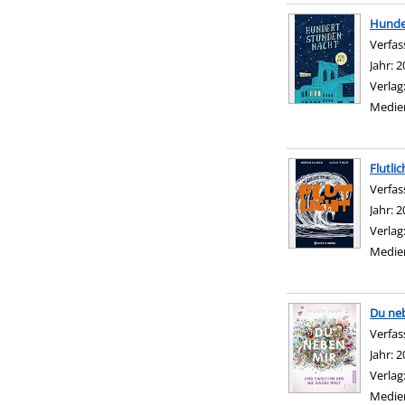
Hunde
Verfas
Jahr:
2
Verlag
Medie
Flutlic
Verfas
Jahr:
2
Verlag
Medie
Du neb
Verfas
Jahr:
2
Verlag
Medie