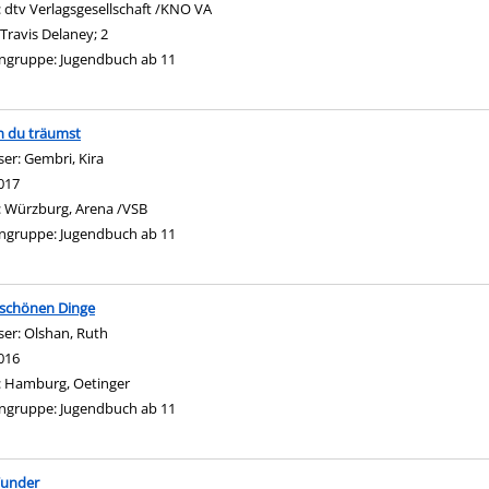
:
dtv Verlagsgesellschaft /KNO VA
Travis Delaney; 2
ngruppe:
Jugendbuch ab 11
 du träumst
ser:
Gembri, Kira
Suche nach diesem Verfasser
017
:
Würzburg, Arena /VSB
ngruppe:
Jugendbuch ab 11
e schönen Dinge
ser:
Olshan, Ruth
Suche nach diesem Verfasser
016
:
Hamburg, Oetinger
ngruppe:
Jugendbuch ab 11
Wunder