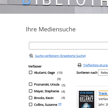
Ihre Mediensuche
Suche verfeinern (Erweiterte Suche)
Zur Trefferliste springen
Suchfilter
Trefferliste druc
Verfasser
Akutami, Gege
(10)
Sortieren nach
(9)
Poznanski, Ursula
(5)
Suchergebnis
Zu den Suchfiltern sp
Meyer, Stephenie
(4)
Travis
(4)
Brooks, Kevin
Verfas
Jahr:
2
Collins, Suzanne
Mehr Verfasser-Filter anzeigen