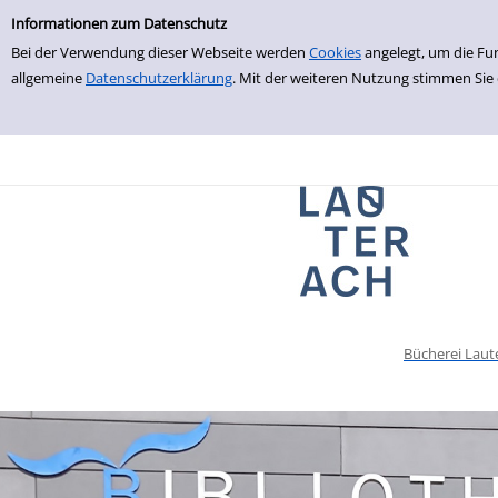
Einfache Suche
zur Navigation springen
zum Inhalt springen
Zu den Suchfiltern springen
Zur Trefferliste springen
Informationen zum Datenschutz
Bei der Verwendung dieser Webseite werden
Cookies
angelegt, um die Fu
allgemeine
Datenschutzerklärung
. Mit der weiteren Nutzung stimmen Sie
Bücherei Laut