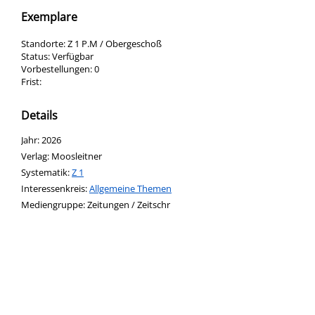
Exemplare
Standorte:
Z 1 P.M / Obergeschoß
Status:
Verfügbar
Vorbestellungen:
0
Frist:
Details
Suche nach diesem Verfasser
Jahr:
2026
Verlag:
Moosleitner
opens in new tab
Diesen Link in neuem Tab öffnen
Systematik:
Suche nach dieser Systematik
Z 1
Interessenkreis:
Suche nach diesem Interessenskreis
Allgemeine Themen
Suche nach dieser Beteiligten Person
Mediengruppe:
Zeitungen / Zeitschr