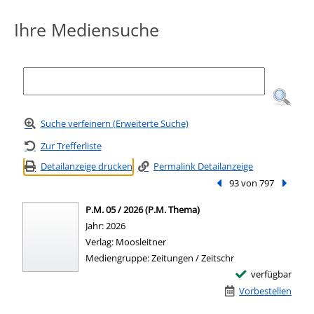
Ihre Mediensuche
Suche verfeinern (Erweiterte Suche)
Zur Trefferliste
Detailanzeige drucken
Permalink Detailanzeige
Vorheriger Treffer
93 von 797
Nächste
P.M. 05 / 2026 (P.M. Thema)
Suche nach diesem Verfasser
Jahr:
2026
Verlag:
Moosleitner
Mediengruppe:
Zeitungen / Zeitschr
verfügbar
Vorbestellen