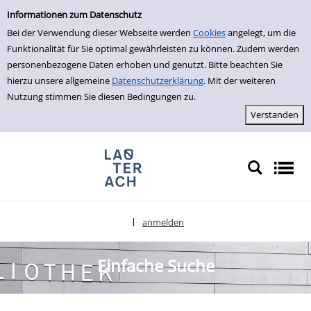
Einfache Suche
zur Navigation springen
zum Inhalt springen
Zur Detailanzeige springen
Informationen zum Datenschutz
Bei der Verwendung dieser Webseite werden
Cookies
angelegt, um die
Funktionalität für Sie optimal gewährleisten zu können. Zudem werden
personenbezogene Daten erhoben und genutzt. Bitte beachten Sie
hierzu unsere allgemeine
Datenschutzerklärung
. Mit der weiteren
Nutzung stimmen Sie diesen Bedingungen zu.
anmelden
|
Sprache auswählen
Einfache Suche