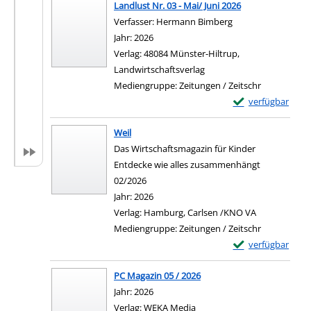
Landlust Nr. 03 - Mai/ Juni 2026
Verfasser:
Hermann Bimberg
Suche nach diesem
Jahr:
2026
Verlag:
48084 Münster-Hiltrup,
Landwirtschaftsverlag
Mediengruppe:
Zeitungen / Zeitschr
Exemplar-Details 
verfügbar
Weil
Das Wirtschaftsmagazin für Kinder
Entdecke wie alles zusammenhängt
02/2026
Suche nach diesem Verfasser
Jahr:
2026
Verlag:
Hamburg, Carlsen /KNO VA
Mediengruppe:
Zeitungen / Zeitschr
Exemplar-Details 
verfügbar
PC Magazin 05 / 2026
Suche nach diesem Verfasser
Jahr:
2026
Verlag:
WEKA Media