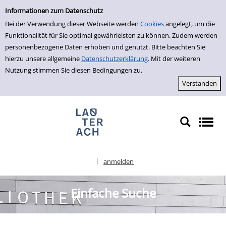
Einfache Suche
zur Navigation springen
zum Inhalt springen
Zu den Suchfiltern springen
Zur Trefferliste springen
Informationen zum Datenschutz
Bei der Verwendung dieser Webseite werden
Cookies
angelegt, um die
Funktionalität für Sie optimal gewährleisten zu können. Zudem werden
personenbezogene Daten erhoben und genutzt. Bitte beachten Sie
hierzu unsere allgemeine
Datenschutzerklärung
. Mit der weiteren
Nutzung stimmen Sie diesen Bedingungen zu.
anmelden
|
Sprache auswählen
Einfache Suche