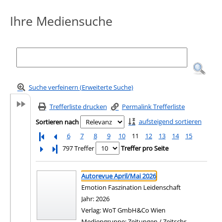
Ihre Mediensuche
Suche verfeinern (Erweiterte Suche)
Trefferliste drucken
Permalink Trefferliste
aufsteigend sortieren
Sortieren nach
6
7
8
9
10
11
12
13
14
15
Letzte Seite
797 Treffer
Treffer pro Seite
Suchergebnis
Zu den Suchfiltern springen
Autorevue April/Mai 2026
Emotion Faszination Leidenschaft
Suche nach diesem Verfasser
Jahr:
2026
Verlag:
WoT GmbH&Co Wien
Mediengruppe:
Zeitungen / Zeitschr