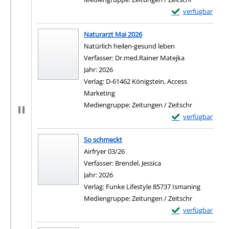
Exemplar-Details 
verfügbar
Naturarzt Mai 2026
Natürlich heilen-gesund leben
Verfasser:
Dr.med.Rainer Matejka
Suche nach di
Jahr:
2026
Verlag:
D-61462 Königstein, Access
Marketing
Mediengruppe:
Zeitungen / Zeitschr
Exemplar-Details 
verfügbar
So schmeckt
Airfryer 03/26
Verfasser:
Brendel, Jessica
Suche nach diesem Ve
Jahr:
2026
Verlag:
Funke Lifestyle 85737 Ismaning
Mediengruppe:
Zeitungen / Zeitschr
Exemplar-Details
verfügbar