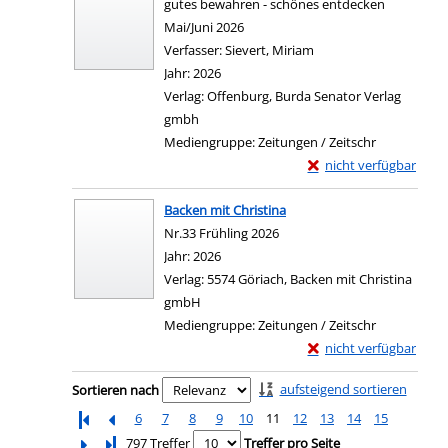
gutes bewahren - schönes entdecken
Mai/Juni 2026
Verfasser:
Sievert, Miriam
Suche nach diesem Ver
Jahr:
2026
Verlag:
Offenburg, Burda Senator Verlag
gmbh
Mediengruppe:
Zeitungen / Zeitschr
Exemplar-Details von
nicht verfügbar
Backen mit Christina
Nr.33 Frühling 2026
Suche nach diesem Verfasser
Jahr:
2026
Verlag:
5574 Göriach, Backen mit Christina
gmbH
Mediengruppe:
Zeitungen / Zeitschr
Exemplar-Details von 
nicht verfügbar
Zu den Suchfiltern springen
aufsteigend sortieren
Sortieren nach
6
7
8
9
10
11
12
13
14
15
Letzte Seite
797 Treffer
Treffer pro Seite