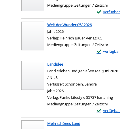
Mediengruppe:
Zeitungen / Zeitschr
Exemplar-Details 
verfügbar
Welt der Wunder 05/ 2026
Suche nach diesem Verfasser
Jahr:
2026
Verlag:
Heinrich Bauer Verlag KG
Mediengruppe:
Zeitungen / Zeitschr
Exemplar-Details
verfügbar
Landidee
Land erleben und genießen Mai/Juni 2026
/ Nr. 3
Verfasser:
Schönbein, Sandra
Suche nach diesem
Jahr:
2026
Verlag:
Funke Lifestyle 85737 Ismaning
Mediengruppe:
Zeitungen / Zeitschr
Exemplar-Details
verfügbar
Mein schönes Land