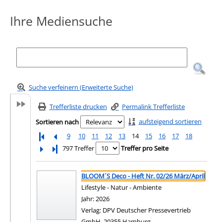
Ihre Mediensuche
Suche verfeinern (Erweiterte Suche)
Trefferliste drucken
Permalink Trefferliste
aufsteigend sortieren
Sortieren nach
9
10
11
12
13
14
15
16
17
18
Letzte Seite
797 Treffer
Treffer pro Seite
Suchergebnis
Zu den Suchfiltern springen
BLOOM´S Deco - Heft Nr. 02/26 März/April
Lifestyle - Natur - Ambiente
Suche nach diesem Verfasser
Jahr:
2026
Verlag:
DPV Deutscher Pressevertrieb
GmbH, 20355 Hamburg