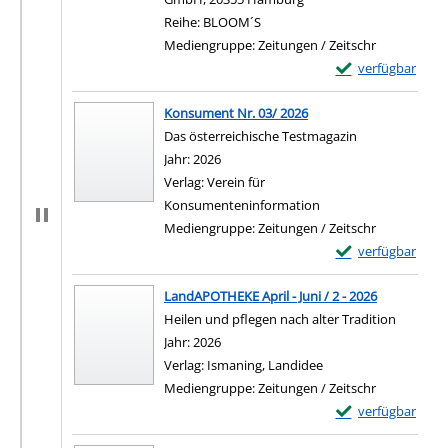
Reihe:
BLOOM´S
Mediengruppe:
Zeitungen / Zeitschr
Exemplar-Details 
verfügbar
Konsument Nr. 03/ 2026
Das österreichische Testmagazin
Suche nach diesem Verfasser
Jahr:
2026
Verlag:
Verein für
Konsumenteninformation
Mediengruppe:
Zeitungen / Zeitschr
Exemplar-Details
verfügbar
LandAPOTHEKE April - Juni / 2 - 2026
Heilen und pflegen nach alter Tradition
Suche nach diesem Verfasser
Jahr:
2026
Verlag:
Ismaning, Landidee
Mediengruppe:
Zeitungen / Zeitschr
Exemplar-Details 
verfügbar