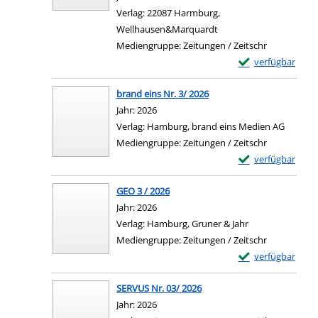
Verlag:
22087 Harmburg,
Wellhausen&Marquardt
Mediengruppe:
Zeitungen / Zeitschr
Exemplar-Details 
verfügbar
brand eins Nr. 3/ 2026
Suche nach diesem Verfasser
Jahr:
2026
Verlag:
Hamburg, brand eins Medien AG
Mediengruppe:
Zeitungen / Zeitschr
Exemplar-Details 
verfügbar
GEO 3 / 2026
Suche nach diesem Verfasser
Jahr:
2026
Verlag:
Hamburg, Gruner & Jahr
Mediengruppe:
Zeitungen / Zeitschr
Exemplar-Details 
verfügbar
SERVUS Nr. 03/ 2026
Suche nach diesem Verfasser
Jahr:
2026