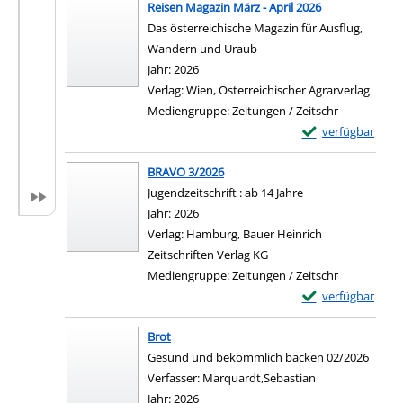
Reisen Magazin März - April 2026
Das österreichische Magazin für Ausflug,
Wandern und Uraub
Suche nach diesem Verfasser
Jahr:
2026
Verlag:
Wien, Österreichischer Agrarverlag
Mediengruppe:
Zeitungen / Zeitschr
Exemplar-Details 
verfügbar
BRAVO 3/2026
Jugendzeitschrift : ab 14 Jahre
Suche nach diesem Verfasser
Jahr:
2026
Verlag:
Hamburg, Bauer Heinrich
Zeitschriften Verlag KG
Mediengruppe:
Zeitungen / Zeitschr
Exemplar-Details
verfügbar
Brot
Gesund und bekömmlich backen 02/2026
Verfasser:
Marquardt,Sebastian
Suche nach dies
Jahr:
2026