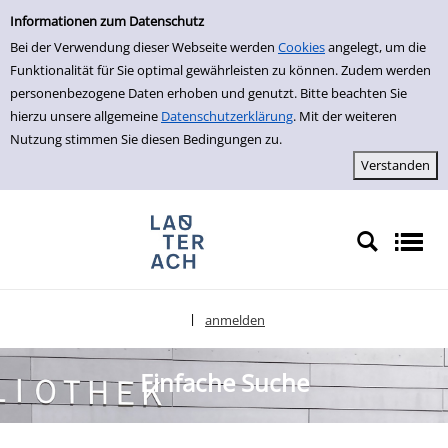
Einfache Suche
zur Navigation springen
zum Inhalt springen
Zu den Suchfiltern springen
Zur Trefferliste springen
Informationen zum Datenschutz
Bei der Verwendung dieser Webseite werden
Cookies
angelegt, um die
Funktionalität für Sie optimal gewährleisten zu können. Zudem werden
personenbezogene Daten erhoben und genutzt. Bitte beachten Sie
hierzu unsere allgemeine
Datenschutzerklärung
. Mit der weiteren
Nutzung stimmen Sie diesen Bedingungen zu.
anmelden
|
Sprache auswählen
Einfache Suche