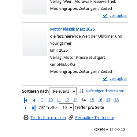
Verlag:
Wien, Morawa Pressevertrieb
Mediengruppe:
Zeitungen / Zeitschr
Exemplar-Details 
verfügbar
Motor Klassik März 2026
die faszinierende Welt der Oldtimer und
Youngtimer
Suche nach diesem Verfasser
Jahr:
2026
Verlag:
Motor Presse Stuttgart
GmbH&CoKG
Mediengruppe:
Zeitungen / Zeitschr
Exemplar-Details 
verfügbar
Zu den Suchfiltern springen
aufsteigend sortieren
Sortieren nach
9
10
11
12
13
14
15
16
17
18
Letzte Seite
797 Treffer
Treffer pro Seite
Trefferliste drucken
Permalink Trefferliste
OPEN V 12.0.0.20