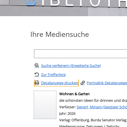
Ihre Mediensuche
Suche verfeinern (Erweiterte Suche)
Zur Trefferliste
Detailanzeige drucken
Permalink Detailanzeige
Wohnen & Garten
die schönsten Ideen für drinnen und d
Verfasser:
Suche nach diesem Verfasser
Sievert, Miriam (Geistiger Sch
Jahr:
2026
Verlag:
Offenburg, Burda Senator Verla
Mediengruppe:
Zeitungen / Zeitschr