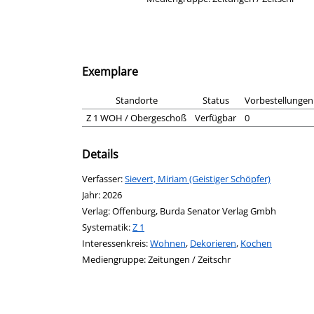
Exemplare
Standorte
Status
Vorbestellungen
Z 1 WOH / Obergeschoß
Verfügbar
0
Details
Verfasser:
Suche nach diesem Verfasser
Sievert, Miriam (Geistiger Schöpfer)
Jahr:
2026
Verlag:
Offenburg, Burda Senator Verlag Gmbh
opens in new tab
Diesen Link in neuem Tab öffnen
Systematik:
Suche nach dieser Systematik
Z 1
Interessenkreis:
Suche nach diesem Interessenskreis
Wohnen
,
Dekorieren
,
Kochen
Suche nach dieser Beteiligten Person
Mediengruppe:
Zeitungen / Zeitschr