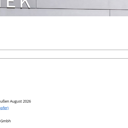
raußen August 2026
öpfer)
g Gmbh