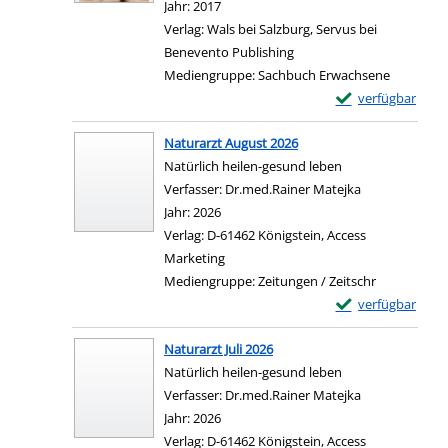
Jahr:
2017
Verlag:
Wals bei Salzburg, Servus bei
Benevento Publishing
Mediengruppe:
Sachbuch Erwachsene
Exemplar-Details 
verfügbar
Naturarzt August 2026
Natürlich heilen-gesund leben
Verfasser:
Dr.med.Rainer Matejka
Suche nach di
Jahr:
2026
Verlag:
D-61462 Königstein, Access
Marketing
Mediengruppe:
Zeitungen / Zeitschr
Exemplar-Details
verfügbar
Naturarzt Juli 2026
Natürlich heilen-gesund leben
Verfasser:
Dr.med.Rainer Matejka
Suche nach di
Jahr:
2026
Verlag:
D-61462 Königstein, Access