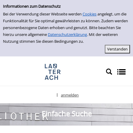
Einfache Suche
zur Navigation springen
zum Inhalt springen
Zu den Suchfiltern springen
Zur Trefferliste springen
Informationen zum Datenschutz
Bei der Verwendung dieser Webseite werden
Cookies
angelegt, um die
Funktionalität für Sie optimal gewährleisten zu können. Zudem werden
personenbezogene Daten erhoben und genutzt. Bitte beachten Sie
hierzu unsere allgemeine
Datenschutzerklärung
. Mit der weiteren
Nutzung stimmen Sie diesen Bedingungen zu.
anmelden
|
Sprache auswählen
Einfache Suche