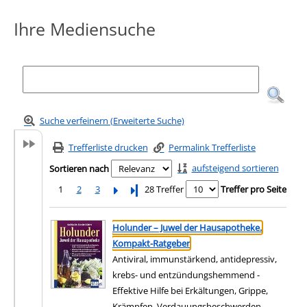
Ihre Mediensuche
Suche verfeinern (Erweiterte Suche)
Trefferliste drucken
Permalink Trefferliste
aufsteigend sortieren
Sortieren nach
1
2
3
Letzte Seite
28 Treffer
Treffer pro Seite
Suchergebnis
Zu den Suchfiltern springen
Holunder – Juwel der Hausapotheke.
Kompakt-Ratgeber
Antiviral, immunstärkend, antidepressiv,
krebs- und entzündungshemmend -
Effektive Hilfe bei Erkältungen, Grippe,
Krämpfen, Verdauungsbeschwerden