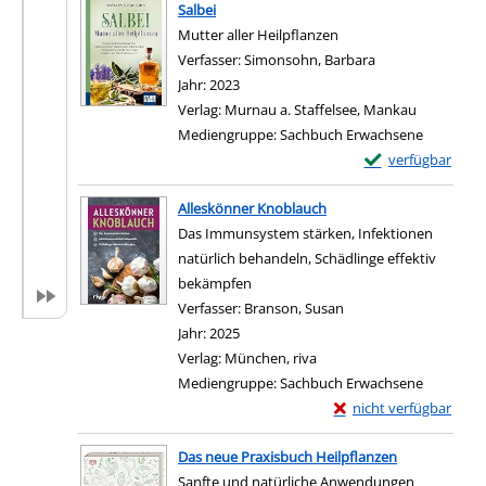
Salbei
Mutter aller Heilpflanzen
Verfasser:
Simonsohn, Barbara
Suche nach diese
Jahr:
2023
Verlag:
Murnau a. Staffelsee, Mankau
Mediengruppe:
Sachbuch Erwachsene
Exemplar-Details 
verfügbar
Alleskönner Knoblauch
Das Immunsystem stärken, Infektionen
natürlich behandeln, Schädlinge effektiv
bekämpfen
Verfasser:
Branson, Susan
Suche nach diesem Ve
Jahr:
2025
Verlag:
München, riva
Mediengruppe:
Sachbuch Erwachsene
Exemplar-Details von 
nicht verfügbar
Das neue Praxisbuch Heilpflanzen
Sanfte und natürliche Anwendungen