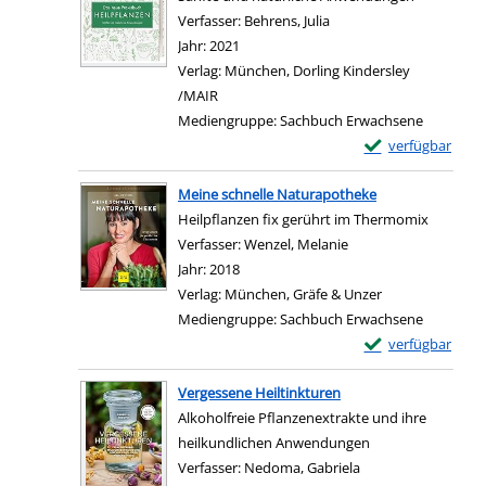
Verfasser:
Behrens, Julia
Suche nach diesem Verf
Jahr:
2021
Verlag:
München, Dorling Kindersley
/MAIR
Mediengruppe:
Sachbuch Erwachsene
Exemplar-Details
verfügbar
Meine schnelle Naturapotheke
Heilpflanzen fix gerührt im Thermomix
Verfasser:
Wenzel, Melanie
Suche nach diesem V
Jahr:
2018
Verlag:
München, Gräfe & Unzer
Mediengruppe:
Sachbuch Erwachsene
Exemplar-Details
verfügbar
Vergessene Heiltinkturen
Alkoholfreie Pflanzenextrakte und ihre
heilkundlichen Anwendungen
Verfasser:
Nedoma, Gabriela
Suche nach diesem 