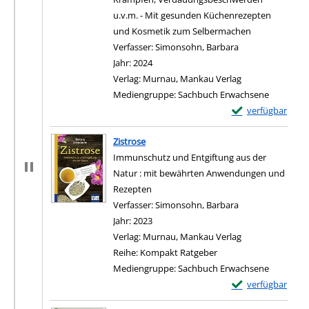
u.v.m. - Mit gesunden Küchenrezepten
und Kosmetik zum Selbermachen
Verfasser:
Simonsohn, Barbara
Suche nach diese
Jahr:
2024
Verlag:
Murnau, Mankau Verlag
Mediengruppe:
Sachbuch Erwachsene
Exemplar-Details
verfügbar
Zistrose
Immunschutz und Entgiftung aus der
Natur : mit bewährten Anwendungen und
Rezepten
Verfasser:
Simonsohn, Barbara
Suche nach diese
Jahr:
2023
Verlag:
Murnau, Mankau Verlag
Reihe:
Kompakt Ratgeber
Mediengruppe:
Sachbuch Erwachsene
Exemplar-Details 
verfügbar