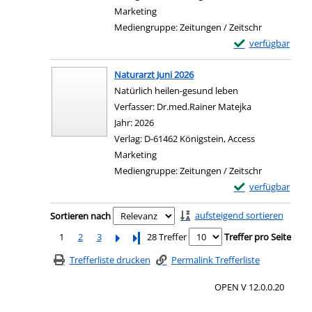
Marketing
Mediengruppe:
Zeitungen / Zeitschr
Exemplar-Details 
verfügbar
Naturarzt Juni 2026
Natürlich heilen-gesund leben
Verfasser:
Dr.med.Rainer Matejka
Suche nach di
Jahr:
2026
Verlag:
D-61462 Königstein, Access
Marketing
Mediengruppe:
Zeitungen / Zeitschr
Exemplar-Details 
verfügbar
Zu den Suchfiltern springen
aufsteigend sortieren
Sortieren nach
1
2
3
Letzte Seite
28 Treffer
Treffer pro Seite
Trefferliste drucken
Permalink Trefferliste
OPEN V 12.0.0.20