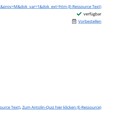
01&prov=M&dok_var=1&dok_ext=htm (E-Ressource Text)
verfügbar
Vorbestellen
urce Text)
,
Zum Antolin-Quiz hier klicken (E-Ressource)