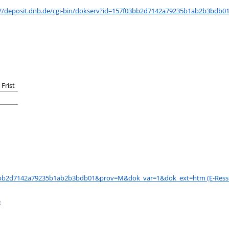
einem externen Medieninhalt - wird in neuem Tab geöffnet
://deposit.dnb.de/cgi-bin/dokserv?id=157f03bb2d7142a79235b1ab2b3bdb
Frist
f03bb2d7142a79235b1ab2b3bdb01&prov=M&dok_var=1&dok_ext=htm (E-Resso
e