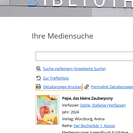
Ihre Mediensuche
Suche verfeinern (Erweiterte Suche)
Zur Trefferliste
Detailanzeige drucken
Permalink Detailanzeige
Pepe, das kleine Zauberpony
Verfasser:
Suche nach diesem Verfasser
Dahle, Stefanie (Verfasser)
Jahr:
2024
Verlag:
Würzburg, Arena
Reihe:
Der Bücherbär 1. Klasse
Mediengruppe:
Jugendbuch 6-10Jahre