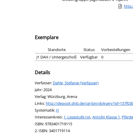
Link zu 
http
Exemplare
Standorte
Status
Vorbestellungen
J1 DAH / Untergeschoß
Verfügbar
0
Details
Verfasser:
Suche nach diesem Verfasser
Dahle, Stefanie (Verfasser)
Jahr:
2024
Verlag:
Würzburg, Arena
opens in new tab
Links:
Diesen Link in neuem Tab öffnen
http://deposit.dnb.de/cgi-bin/dokserv?id=157
Systematik:
Suche nach dieser Systematik
J1
Interessenkreis:
Suche nach diesem Interessenskreis
1. Lesestufe rot
,
Antolin Klasse 1
,
Pferd
ISBN:
9783401719115
2. ISBN:
3401719114