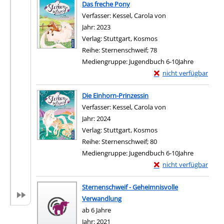
Das freche Pony
Verfasser:
Kessel, Carola von
Suche nach diesem 
Jahr:
2023
Verlag:
Stuttgart, Kosmos
Reihe:
Sternenschweif; 78
Mediengruppe:
Jugendbuch 6-10Jahre
Exemplar-Details von 
nicht verfügbar
Die Einhorn-Prinzessin
Verfasser:
Kessel, Carola von
Suche nach diesem 
Jahr:
2024
Verlag:
Stuttgart, Kosmos
Reihe:
Sternenschweif; 80
Mediengruppe:
Jugendbuch 6-10Jahre
Exemplar-Details von 
nicht verfügbar
Sternenschweif - Geheimnisvolle
Verwandlung
ab 6 Jahre
Suche nach diesem Verfasser
Jahr:
2021