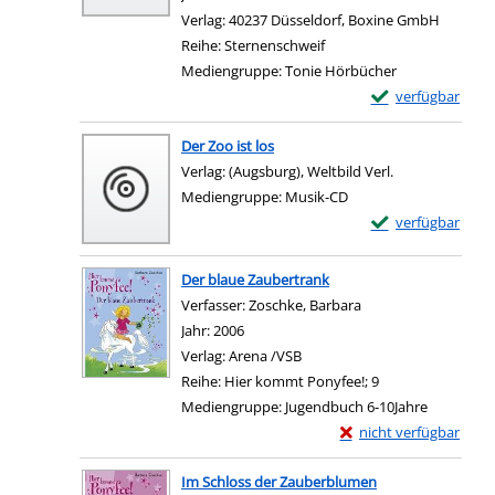
Verlag:
40237 Düsseldorf, Boxine GmbH
Reihe:
Sternenschweif
Mediengruppe:
Tonie Hörbücher
Exemplar-Details
verfügbar
Der Zoo ist los
Suche nach diesem Verfasser
Verlag:
(Augsburg), Weltbild Verl.
Mediengruppe:
Musik-CD
Exemplar-Details 
verfügbar
Der blaue Zaubertrank
Verfasser:
Zoschke, Barbara
Suche nach diesem 
Jahr:
2006
Verlag:
Arena /VSB
Reihe:
Hier kommt Ponyfee!; 9
Mediengruppe:
Jugendbuch 6-10Jahre
Exemplar-Details von 
nicht verfügbar
Im Schloss der Zauberblumen