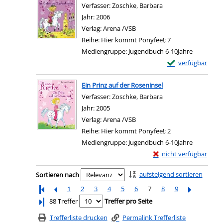
Verfasser:
Zoschke, Barbara
Suche nach diesem 
Jahr:
2006
Verlag:
Arena /VSB
Reihe:
Hier kommt Ponyfee!; 7
Mediengruppe:
Jugendbuch 6-10Jahre
Exemplar-Details
verfügbar
Ein Prinz auf der Roseninsel
Verfasser:
Zoschke, Barbara
Suche nach diesem 
Jahr:
2005
Verlag:
Arena /VSB
Reihe:
Hier kommt Ponyfee!; 2
Mediengruppe:
Jugendbuch 6-10Jahre
Exemplar-Details von E
nicht verfügbar
Zu den Suchfiltern springen
aufsteigend sortieren
Sortieren nach
1
2
3
4
5
6
7
8
9
Letzte Seite
88 Treffer
Treffer pro Seite
Trefferliste drucken
Permalink Trefferliste