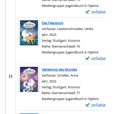
Mediengruppe:
Jugendbuch 6-10Jahre
Exemplar-Details
verfügbar
Das Feenpony
Verfasser:
Leistenschneider, Ulrike
Suche nach d
Jahr:
2023
Verlag:
Stuttgart, Kosmos
Reihe:
Sternenschweif; 76
Mediengruppe:
Jugendbuch 6-10Jahre
Exemplar-Details
verfügbar
Geheimnis des Mondes
Verfasser:
Scheller, Anne
Suche nach diesem Ver
Jahr:
2023
Verlag:
Stuttgart, Kosmos
Reihe:
Sternenschweif; 77
Mediengruppe:
Jugendbuch 6-10Jahre
Exemplar-Details
verfügbar