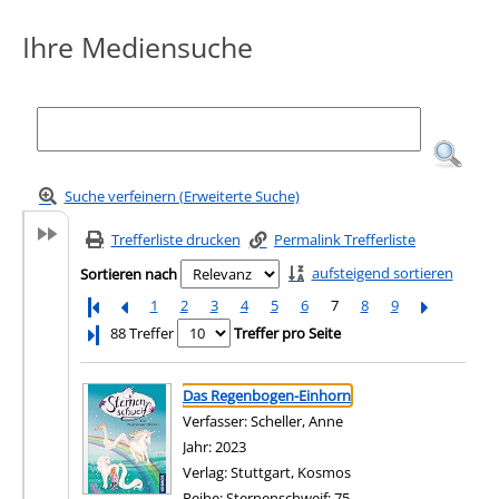
Ihre Mediensuche
Suche verfeinern (Erweiterte Suche)
Trefferliste drucken
Permalink Trefferliste
aufsteigend sortieren
Sortieren nach
1
2
3
4
5
6
7
8
9
Letzte Seite
88 Treffer
Treffer pro Seite
Suchergebnis
Zu den Suchfiltern springen
Das Regenbogen-Einhorn
Verfasser:
Scheller, Anne
Suche nach diesem Ver
Jahr:
2023
Verlag:
Stuttgart, Kosmos
Reihe:
Sternenschweif; 75