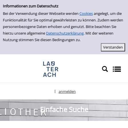
Einfache Suche
zur Navigation springen
zum Inhalt springen
Zu den Suchfiltern springen
Zur Trefferliste springen
Informationen zum Datenschutz
Bei der Verwendung dieser Webseite werden
Cookies
angelegt, um die
Funktionalität für Sie optimal gewährleisten zu können. Zudem werden
personenbezogene Daten erhoben und genutzt. Bitte beachten Sie
hierzu unsere allgemeine
Datenschutzerklärung
. Mit der weiteren
Nutzung stimmen Sie diesen Bedingungen zu.
anmelden
|
Sprache auswählen
Einfache Suche