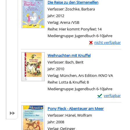
Die Reise zu den Sternenelfen
Verfasser:
Zoschke, Barbara
Suche nach diesem 
Jahr:
2012
Verlag:
Arena /VSB
Reihe:
Hier kommt Ponyfee!; 14
Mediengruppe:
Jugendbuch 6-10Jahre
Exemplar-Details von 
nicht verfügbar
Weihnachten mit Knuffel
Verfasser:
Bach, Berit
Suche nach diesem Verfass
Jahr:
2010
Verlag:
München, Ars Edition /KNO VA
Reihe:
Lotta & Knuffel; 8
Mediengruppe:
Jugendbuch 6-10Jahre
Exemplar-Details
verfügbar
Pony Fleck - Abenteuer am Meer
Verfasser:
Hänel, Wolfram
Suche nach diesem Ve
Jahr:
2008
Verlag:
Oetinger