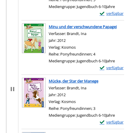
Mediengruppe:
Jugendbuch 6-10Jahre
Exemplar-Details 
verfügbar
Minu und der verschwundene Papagei
Verfasser:
Brandt, Ina
Suche nach diesem Verfas
Jahr:
2012
Verlag:
Kosmos
Reihe:
Ponyfreundinnen; 4
Mediengruppe:
Jugendbuch 6-10Jahre
Exemplar-Details
verfügbar
Mücke, der Star der Manege
Verfasser:
Brandt, Ina
Suche nach diesem Verfas
Jahr:
2012
Verlag:
Kosmos
Reihe:
Ponyfreundinnen; 3
Mediengruppe:
Jugendbuch 6-10Jahre
Exemplar-Details
verfügbar