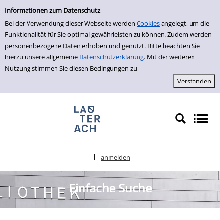
Einfache Suche
zur Navigation springen
zum Inhalt springen
Zu den Suchfiltern springen
Zur Trefferliste springen
Informationen zum Datenschutz
Bei der Verwendung dieser Webseite werden
Cookies
angelegt, um die
Funktionalität für Sie optimal gewährleisten zu können. Zudem werden
personenbezogene Daten erhoben und genutzt. Bitte beachten Sie
hierzu unsere allgemeine
Datenschutzerklärung
. Mit der weiteren
Nutzung stimmen Sie diesen Bedingungen zu.
anmelden
|
Sprache auswählen
Einfache Suche