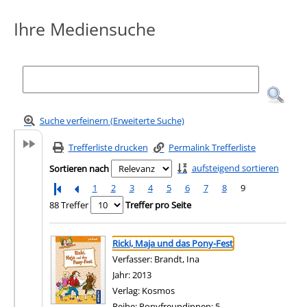
Ihre Mediensuche
Suche verfeinern (Erweiterte Suche)
Trefferliste drucken
Permalink Trefferliste
aufsteigend sortieren
Sortieren nach
1
2
3
4
5
6
7
8
9
88 Treffer
Treffer pro Seite
Suchergebnis
Zu den Suchfiltern springen
Ricki, Maja und das Pony-Fest
Verfasser:
Brandt, Ina
Suche nach diesem Verfas
Jahr:
2013
Verlag:
Kosmos
Reihe:
Ponyfreundinnen; 5