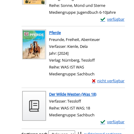
Reihe:
Sonne, Mond und Sterne
Mediengruppe:
Jugendbuch 6-10Jahre
Exemplar-Details
verfügbar
Pferde
Freunde, Freiheit, Abenteuer
Verfasser:
Kienle, Dela
Suche nach diesem Verfas
Jahr:
[2024]
Verlag:
Nürnberg, Tessloff
Reihe:
WAS IST WAS
Mediengruppe:
Sachbuch
Exemplar-Details von 
nicht verfügbar
Der Wilde Westen (Was 18)
Verfasser:
Tessloff
Suche nach diesem Verfasser
Reihe:
WAS IST WAS; 18
Mediengruppe:
Sachbuch
Exemplar-Details
verfügbar
Zu den Suchfiltern springen