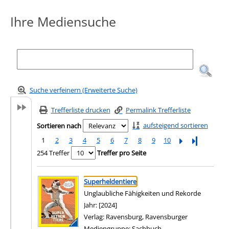
Ihre Mediensuche
Suche verfeinern (Erweiterte Suche)
Trefferliste drucken
Permalink Trefferliste
aufsteigend sortieren
Sortieren nach
1
2
3
4
5
6
7
8
9
10
Letzte Seite
254 Treffer
Treffer pro Seite
Suchergebnis
Zu den Suchfiltern springen
Superheldentiere
Unglaubliche Fähigkeiten und Rekorde
Suche nach diesem Verfasser
Jahr:
[2024]
Verlag:
Ravensburg, Ravensburger
Mediengruppe:
Sachbuch