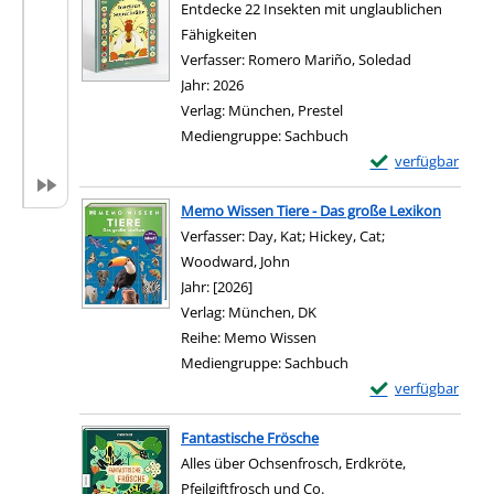
Entdecke 22 Insekten mit unglaublichen
Fähigkeiten
Verfasser:
Romero Mariño, Soledad
Suche nach 
Jahr:
2026
Verlag:
München, Prestel
Mediengruppe:
Sachbuch
Exemplar-Details 
verfügbar
Memo Wissen Tiere - Das große Lexikon
Verfasser:
Day, Kat
;
Hickey, Cat
;
Woodward, John
Suche nach diesem Verfasser
Jahr:
[2026]
Verlag:
München, DK
Reihe:
Memo Wissen
Mediengruppe:
Sachbuch
Exemplar-Details
verfügbar
Fantastische Frösche
Alles über Ochsenfrosch, Erdkröte,
Pfeilgiftfrosch und Co.