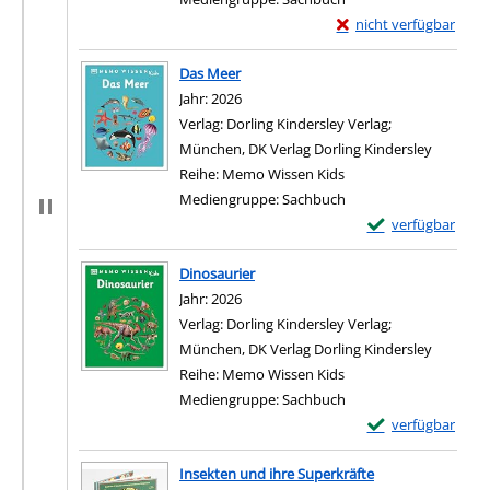
Exemplar-Details von 
nicht verfügbar
Das Meer
Suche nach diesem Verfasser
Jahr:
2026
Verlag:
Dorling Kindersley Verlag;
München, DK Verlag Dorling Kindersley
Reihe:
Memo Wissen Kids
Mediengruppe:
Sachbuch
Exemplar-Details
verfügbar
Dinosaurier
Suche nach diesem Verfasser
Jahr:
2026
Verlag:
Dorling Kindersley Verlag;
München, DK Verlag Dorling Kindersley
Reihe:
Memo Wissen Kids
Mediengruppe:
Sachbuch
Exemplar-Details 
verfügbar
Insekten und ihre Superkräfte