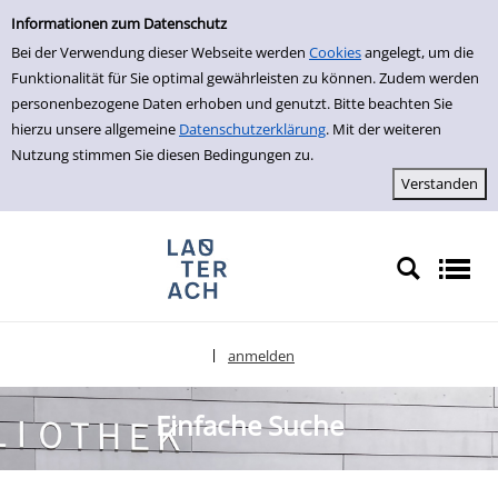
Einfache Suche
zur Navigation springen
zum Inhalt springen
Zu den Suchfiltern springen
Zur Trefferliste springen
Informationen zum Datenschutz
Bei der Verwendung dieser Webseite werden
Cookies
angelegt, um die
Funktionalität für Sie optimal gewährleisten zu können. Zudem werden
personenbezogene Daten erhoben und genutzt. Bitte beachten Sie
hierzu unsere allgemeine
Datenschutzerklärung
. Mit der weiteren
Nutzung stimmen Sie diesen Bedingungen zu.
anmelden
|
Sprache auswählen
Einfache Suche