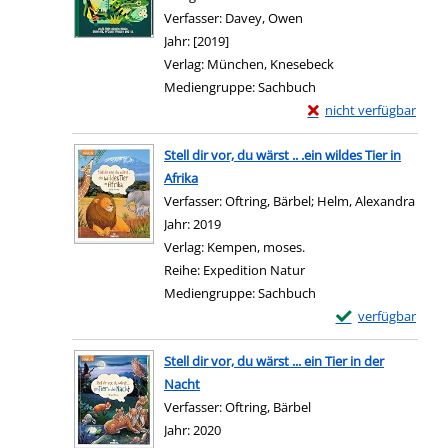
Verfasser:
Davey, Owen
Suche nach diesem Verf
Jahr:
[2019]
Verlag:
München, Knesebeck
Mediengruppe:
Sachbuch
Exemplar-Details von 
nicht verfügbar
Stell dir vor, du wärst .. .ein wildes Tier in
Afrika
Verfasser:
Oftring, Bärbel
;
Helm, Alexandra
Suche
Jahr:
2019
Verlag:
Kempen, moses.
Reihe:
Expedition Natur
Mediengruppe:
Sachbuch
Exemplar-Details vo
verfügbar
Stell dir vor, du wärst ... ein Tier in der
Nacht
Verfasser:
Oftring, Bärbel
Suche nach diesem Ver
Jahr:
2020