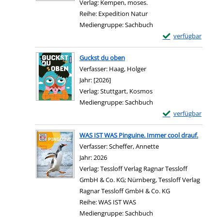
Verlag:
Kempen, moses.
Reihe:
Expedition Natur
Mediengruppe:
Sachbuch
Exemplar-Details v
verfügbar
Guckst du oben
Verfasser:
Haag, Holger
Suche nach diesem Verf
Jahr:
[2026]
Verlag:
Stuttgart, Kosmos
Mediengruppe:
Sachbuch
Exemplar-Details
verfügbar
WAS IST WAS Pinguine. Immer cool drauf.
Verfasser:
Scheffer, Annette
Suche nach diesem 
Jahr:
2026
Verlag:
Tessloff Verlag Ragnar Tessloff
GmbH & Co. KG; Nürnberg, Tessloff Verlag
Ragnar Tessloff GmbH & Co. KG
Reihe:
WAS IST WAS
Mediengruppe:
Sachbuch