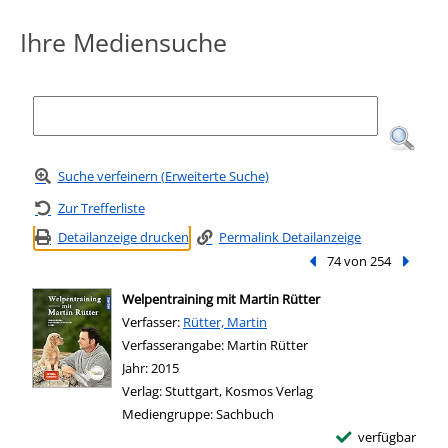
Ihre Mediensuche
Suche verfeinern (Erweiterte Suche)
Zur Trefferliste
Detailanzeige drucken
Permalink Detailanzeige
Vorheriger Treffer
74 von 254
Nächste
Welpentraining mit Martin Rütter
Verfasser:
Suche nach diesem Verfasser
Rütter, Martin
Verfasserangabe:
Martin Rütter
Jahr:
2015
Verlag:
Stuttgart, Kosmos Verlag
Mediengruppe:
Sachbuch
verfügbar