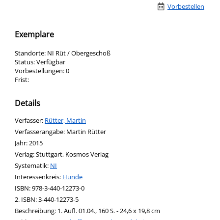
Vorbestellen
Exemplare
Standorte:
NI Rüt / Obergeschoß
Status:
Verfügbar
Vorbestellungen:
0
Frist:
Details
Verfasser:
Suche nach diesem Verfasser
Rütter, Martin
Verfasserangabe:
Martin Rütter
Jahr:
2015
Verlag:
Stuttgart, Kosmos Verlag
opens in new tab
Diesen Link in neuem Tab öffnen
Systematik:
Suche nach dieser Systematik
NI
Interessenkreis:
Suche nach diesem Interessenskreis
Hunde
ISBN:
978-3-440-12273-0
2. ISBN:
3-440-12273-5
Beschreibung:
1. Aufl. 01.04., 160 S. - 24,6 x 19,8 cm