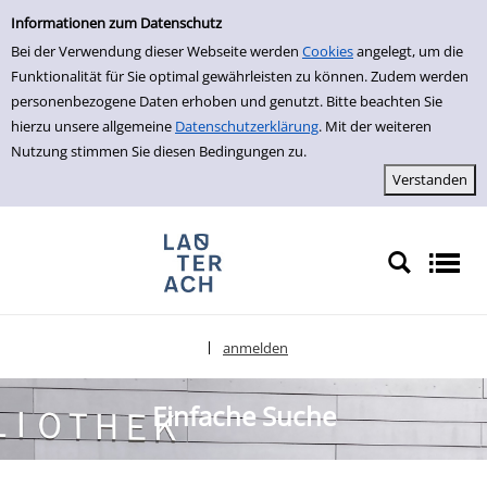
Einfache Suche
zur Navigation springen
zum Inhalt springen
Zur Detailanzeige springen
Informationen zum Datenschutz
Bei der Verwendung dieser Webseite werden
Cookies
angelegt, um die
Funktionalität für Sie optimal gewährleisten zu können. Zudem werden
personenbezogene Daten erhoben und genutzt. Bitte beachten Sie
hierzu unsere allgemeine
Datenschutzerklärung
. Mit der weiteren
Nutzung stimmen Sie diesen Bedingungen zu.
anmelden
|
Sprache auswählen
Einfache Suche