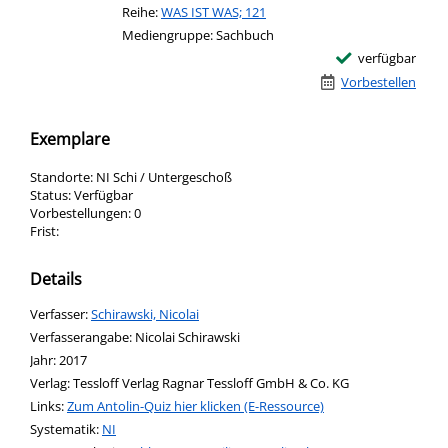
Reihe:
WAS IST WAS; 121
Mediengruppe:
Sachbuch
verfügbar
Vorbestellen
Exemplare
Standorte:
NI Schi / Untergeschoß
Status:
Verfügbar
Vorbestellungen:
0
Frist:
Details
Verfasser:
Suche nach diesem Verfasser
Schirawski, Nicolai
Verfasserangabe:
Nicolai Schirawski
Jahr:
2017
Verlag:
Tessloff Verlag Ragnar Tessloff GmbH & Co. KG
opens in new tab
Links:
Diesen Link in neuem Tab öffnen
Zum Antolin-Quiz hier klicken (E-Ressource)
Systematik:
Suche nach dieser Systematik
NI