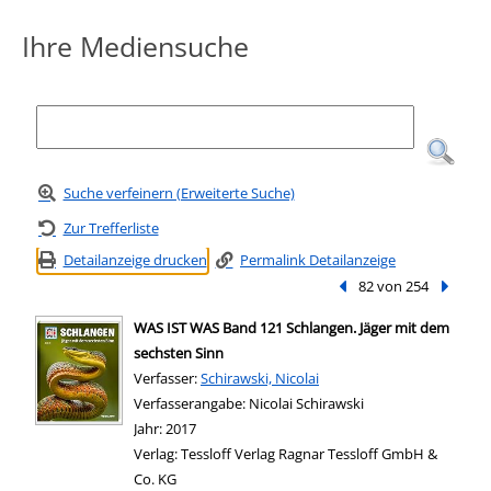
Ihre Mediensuche
Suche verfeinern (Erweiterte Suche)
Zur Trefferliste
Detailanzeige drucken
Permalink Detailanzeige
Vorheriger Treffer
82 von 254
Nächste
WAS IST WAS Band 121 Schlangen. Jäger mit dem
sechsten Sinn
Verfasser:
Suche nach diesem Verfasser
Schirawski, Nicolai
Verfasserangabe:
Nicolai Schirawski
Jahr:
2017
Verlag:
Tessloff Verlag Ragnar Tessloff GmbH &
Co. KG