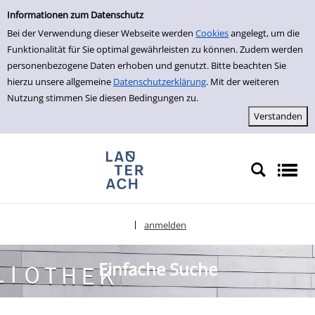
Einfache Suche
zur Navigation springen
zum Inhalt springen
Zur Detailanzeige springen
Informationen zum Datenschutz
Bei der Verwendung dieser Webseite werden
Cookies
angelegt, um die
Funktionalität für Sie optimal gewährleisten zu können. Zudem werden
personenbezogene Daten erhoben und genutzt. Bitte beachten Sie
hierzu unsere allgemeine
Datenschutzerklärung
. Mit der weiteren
Nutzung stimmen Sie diesen Bedingungen zu.
anmelden
|
Sprache auswählen
Einfache Suche