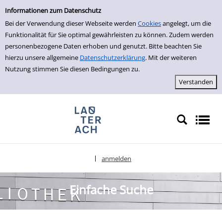
Einfache Suche
zur Navigation springen
zum Inhalt springen
Zur Detailanzeige springen
Informationen zum Datenschutz
Bei der Verwendung dieser Webseite werden
Cookies
angelegt, um die
Funktionalität für Sie optimal gewährleisten zu können. Zudem werden
personenbezogene Daten erhoben und genutzt. Bitte beachten Sie
hierzu unsere allgemeine
Datenschutzerklärung
. Mit der weiteren
Nutzung stimmen Sie diesen Bedingungen zu.
anmelden
|
Sprache auswählen
Einfache Suche