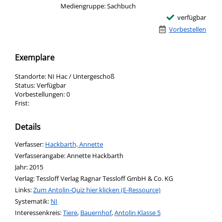
Mediengruppe:
Sachbuch
verfügbar
Vorbestellen
Exemplare
Standorte:
NI Hac / Untergeschoß
Status:
Verfügbar
Vorbestellungen:
0
Frist:
Details
Verfasser:
Suche nach diesem Verfasser
Hackbarth, Annette
Verfasserangabe:
Annette Hackbarth
Jahr:
2015
Verlag:
Tessloff Verlag Ragnar Tessloff GmbH & Co. KG
opens in new tab
Links:
Diesen Link in neuem Tab öffnen
Zum Antolin-Quiz hier klicken (E-Ressource)
Systematik:
Suche nach dieser Systematik
NI
Interessenkreis:
Suche nach diesem Interessenskreis
Tiere
,
Bauernhof
,
Antolin Klasse 5