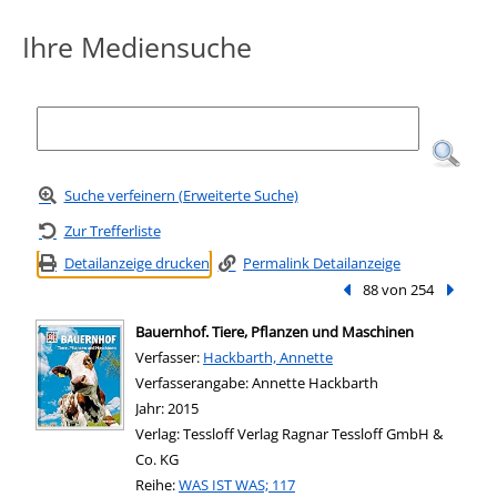
Ihre Mediensuche
Suche verfeinern (Erweiterte Suche)
Zur Trefferliste
Detailanzeige drucken
Permalink Detailanzeige
Vorheriger Treffer
88 von 254
Nächste
Bauernhof. Tiere, Pflanzen und Maschinen
Verfasser:
Suche nach diesem Verfasser
Hackbarth, Annette
Verfasserangabe:
Annette Hackbarth
Jahr:
2015
Verlag:
Tessloff Verlag Ragnar Tessloff GmbH &
Co. KG
Reihe:
WAS IST WAS; 117