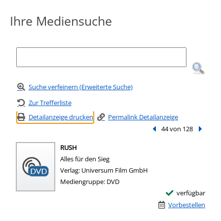
Ihre Mediensuche
Suche verfeinern (Erweiterte Suche)
Zur Trefferliste
Detailanzeige drucken
Permalink Detailanzeige
Vorheriger Treffer
44 von 128
Nächste
RUSH
Alles für den Sieg
Suche nach diesem Verfasser
Verlag:
Universum Film GmbH
Mediengruppe:
DVD
verfügbar
Vorbestellen