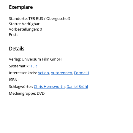
Exemplare
Standorte:
TER RUS / Obergeschoß
Status:
Verfügbar
Vorbestellungen:
0
Frist:
Details
Suche nach diesem Verfasser
Verlag:
Universum Film GmbH
opens in new tab
Diesen Link in neuem Tab öffnen
Systematik:
Suche nach dieser Systematik
TER
Interessenkreis:
Suche nach diesem Interessenskreis
Action
,
Autorennen
,
Formel 1
ISBN:
Schlagwörter:
Chris Hemsworth
;
Daniel Brühl
Suche nach dieser Beteiligten Person
Mediengruppe:
DVD