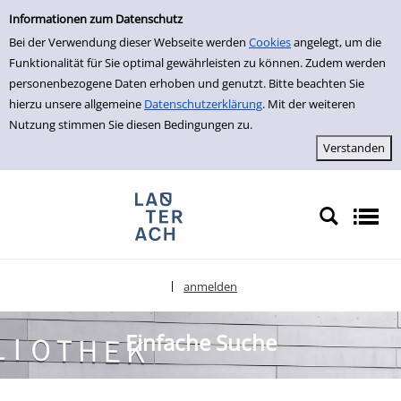
Einfache Suche
zur Navigation springen
zum Inhalt springen
Zur Detailanzeige springen
Informationen zum Datenschutz
Bei der Verwendung dieser Webseite werden
Cookies
angelegt, um die
Funktionalität für Sie optimal gewährleisten zu können. Zudem werden
personenbezogene Daten erhoben und genutzt. Bitte beachten Sie
hierzu unsere allgemeine
Datenschutzerklärung
. Mit der weiteren
Nutzung stimmen Sie diesen Bedingungen zu.
anmelden
|
Sprache auswählen
Einfache Suche