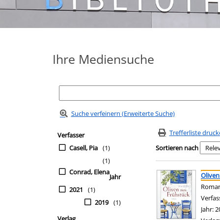
Ihre Mediensuche
Suche verfeinern (Erweiterte Suche)
Zur Trefferliste springen
Suchfilter
Trefferliste druc
Verfasser
Casell, Pia
(1)
Sortieren nach
(1)
Suchergebnis
Zu den Suchfiltern sp
Conrad, Elena
Oliven
Jahr
Roma
2021
(1)
Verfas
2019
(1)
Jahr:
2
Verlag