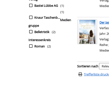
Verlag
Bastei Lübbe AG
(1)
Medie
(1)
Knaur Taschenbuch
Medien
Der Ja
gruppe
Verfas
Belletristik
(2)
Jahr:
2
Verlag
Interessenkreis
Reihe:
Roman
(2)
Medie
Zu den Suchfiltern sp
Sortieren nach
Trefferliste druc