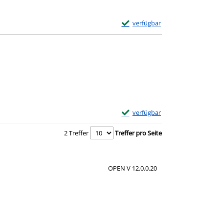
Exemplar-Details von Oliven zu
verfügbar
Exemplar-Details von Der Jasmi
verfügbar
2 Treffer
Treffer pro Seite
OPEN V 12.0.0.20