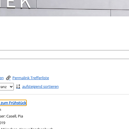
ken
Permalink Trefferliste
aufsteigend sortieren
ringen
 zum Frühstück
n
ser:
Casell, Pia
Suche nach diesem Verfasser
019