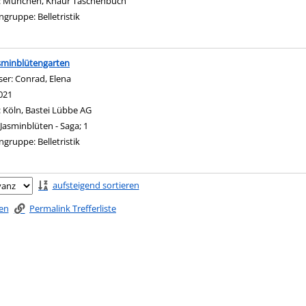
:
München, Knaur Taschenbuch
ngruppe:
Belletristik
sminblütengarten
ser:
Conrad, Elena
Suche nach diesem Verfasser
021
:
Köln, Bastei Lübbe AG
Jasminblüten - Saga; 1
ngruppe:
Belletristik
ringen
aufsteigend sortieren
ken
Permalink Trefferliste