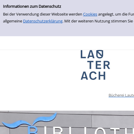
Einfache Suche
zur Navigation springen
zum Inhalt springen
Zu den Suchfiltern springen
Zur Trefferliste springen
Informationen zum Datenschutz
Bei der Verwendung dieser Webseite werden
Cookies
angelegt, um die Fu
allgemeine
Datenschutzerklärung
. Mit der weiteren Nutzung stimmen Sie
Bücherei Laut