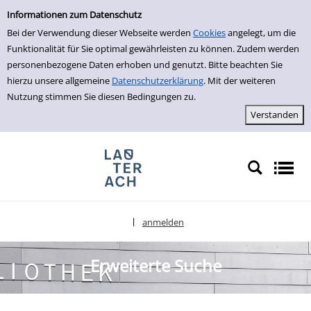
Erweiterte Suche
zur Navigation springen
zum Inhalt springen
Zur erweiterten Suche springen
Informationen zum Datenschutz
Bei der Verwendung dieser Webseite werden
Cookies
angelegt, um die
Funktionalität für Sie optimal gewährleisten zu können. Zudem werden
personenbezogene Daten erhoben und genutzt. Bitte beachten Sie
hierzu unsere allgemeine
Datenschutzerklärung
. Mit der weiteren
Nutzung stimmen Sie diesen Bedingungen zu.
anmelden
|
Sprache auswählen
Erweiterte Suche